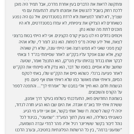
ומתקשה לראות את הדברים בעין אחרת מדרכו, אבל תמיד היה מוכן
ללכת רחוק בשביל להגשים את אמונתו ודעתו. להתעמת עם מי
שצריך, לא לוותר למציאות ולא לרדת בסטנדרטים. איל גם היה נפגע
כשאחרים לא הצדיקו את ציפיותיו, לא עמדו בסטנדרטים, ולא היו
מוכנים לתת מה שהוא נתן.
ויכוחים גדולים היו לנו בעניין קורס הקצינים. אני לא הייתי בטוח ברצוני
לצאת, ואיל ידע שיהיה מ"פ לפחות. הוא נהג לומר לי, שלא אהיה
קצין מפני שאני לא ממש רוצה ואני הייתי עונה, שלא רק שאהיה
קצין, אלא שגם אפקד עליו בקק"ש. לאחר שסיימתי בה"ד 1 ובאתי
לבקר אותו בגדוד (בהיותו עדין מט"ק), הוא התנצל ואמר, שטעה
שחשב שלא אסיים. בסופו של דבר, הוא צדק ולא סיימתי את הקק"ש
לאחר פציעה ברגלי. כשהוא סיים את הקק"ש שלו, באתי לטקס
הסיום, וראיתי אותו מאושר כמו שלא ראיתי אותו אף פעם. מין
הגשמת חלום. הוא חייך אלי במבט של "אמרתי לך"… והתפנה לספר
על הקורס והשיבוצים.
בשמונת החודשים מאז, התעדכנתי בשלומו בעיקר דרך אמנון,
ששירת איתי יחד באג"מ אוגדה. את היום שבו הוא הגיע חזרה לגדוד,
יהיה לי קשה לשכוח. רז שאל אותי בקשר, אם אני יודע מי הגיע.
כשעניתי בשלילה, הוא צעק לתוך המע"ד: "שמעוני", בניגוד לכל
נוהל דיבור בקשר ששיריונר רגיל אליו. מהר למדי עברה השמועה,
"שמעוני ברמה", בין כל הרשתות הפלוגתיות בחטיבה, ובערב הלכנו