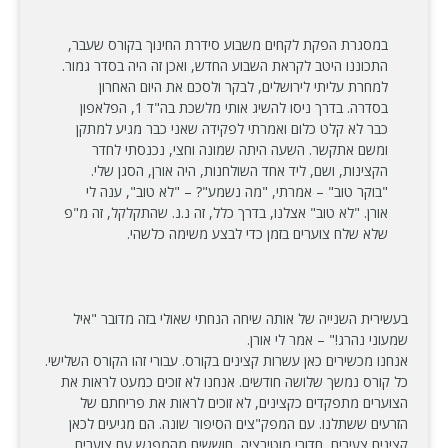
במסגרת הפקת לקחים משבוע סידרת החינוך בקורס שעבר,
התכוננו היטב לקראת השבוע החדש, ואכן זה היה בסדר גמור.
למחרת עליתי לירושלים, לבקר ולסכם את היום האחרון
בסדרה. בדרך ניסו להשיג אותי מלשכת בה"ד 1, הפלאפון
כבר לא קלט כלום ואמרתי לפקידה שאני כבר מגיע למתקן
ומשם אתקשר. השעה היתה שמונה וחצי, נכנסתי לחדר
הקצינות, ושם, ליד אחד השולחנות, היה אורן, הסגן שלי.
"בוקר טוב" – אמרתי, "מה נשמע"? – "לא טוב", ענה לי
אורן. "לא טוב" אצלנו, בדרך כלל, זה נ.נ. שהתקלקל, זה מ"פ
שלא שלח צוערים בזמן כדי לבצע משימה כלשהי.
בעשירית השנייה של אותה שיחה הנחתי שאולי בזה מדובר "איל
שמעוני נהרג!" – אמר לי אורן.
אנחנו מכשירים כאן עשרות קצינים בקורס. עבורי זהו הקורס השלישי.
כל קורס נמשך שלושה חודשים. אנחנו לא זוכים כמעט לראות את
הצוערים מתפקדים כקצינים, לא זוכים לראות את פריחתם של
הזרעים ששתלנו. עם המפק"צים הסיפור שונה. הם מגיעים לכאן
קצינים צעירים, חדורי מוטיבציה, חוששים מהמפגש עם צוערים,