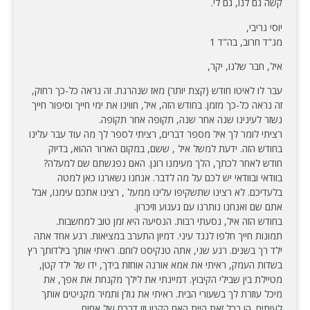
קשה גם לנו, גם לי.
יוסי גריבי,
מג"ד חרוב, בה"ד 1
איל, חבר שלנו, יקר,
עבר לו לאיטו חודש (קצת יותר) מאז שנהרגת. זה נראה כל-כך רחוק,
זה נראה כל-כך מזמן. בחודש הזה, איל, חווינו את ימי חייך וסיפור חייך
נשזר לעינינו שנה אחר שנה, תקופה אחר תקופה.
רציתי לומר לך איל מספר דברים, רציתי לספר לך מה עוד עבר עלינו
בחודש הזה. ידעת למשל איל , ששם, במקום הארור ההוא, בדיוק
חודש לאחר לכתך, הלך מעימנו רונן. האם נפגשתם שם למעלה?
בוודאי ובוודאי יש לכם על מה לדבר. אנחנו נשארנו כאן למטה
בלעדיכם. לא רצינו שתשקיפו עלינו ממעל , רצינו אתכם עימנו, אבל
אתם שם ואנחנו נותרנו עם געגוע וזיכרון.
בחודש הזה איל, נסעתי רבות. הנסיעה היא זמן טוב למחשבות.
תמונות חייך חלפו לנגד עיני. דמיון התערב במציאות. רגע אחד אתה
ילד רך בשנים. רגע שני, אתה טנקיסט לוחם. ראיתי אותך בילדותך רץ
בשדות העמק, ראיתי את אמא אורנה אוחזת בידך, ידו של ילד קטן,
מטיילת בין שבילי הקיבוץ. דמיינתי את לילך מקנחת את אפך, את
מיכל עוזרת לך בשעורי הבית. ראיתי את גולן ותמיר מקניטים אותך
לעיתים. הן בכל זאת היית האח הקטן וזו דרכם של אחים.