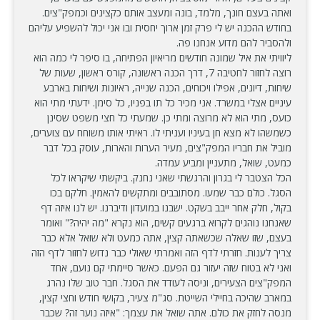
ואתה בעצם חונך, מלמד, בונה ומעצב אותם כקצינים וכמפק"צים.
בחודש ההכנה יש לי פרק זמן ארוך יחסית ובו אני יכול להשפיע עליהם
ולהסביר להם מדוע אנחנו פה.
ליוויתי את איל שמונה חודשים מריאיון הפתיחה, בו סיפר לי כמה הוא
רוצה לחזור לחטיבה 7, דרך הכנה ראשונה, קורס ראשון, שעות של
שיחות, דיונים, אפילו ויכוחים, הכנה שנייה, ראיונות ושיחות בארבע
עיניים אצלי במשרד. אני מכיר כל תו בפניו, כל סימן. ידעתי מתי הוא
כועס, מתי הוא לא מרוצה ומתי כן. שמעתי כל חצי משפט שסינן
כשמשהו לא מצא חן בעיניו ועניתי לו. ראיתי אותו משוחח עם צוערים,
מוביל את חבריו המפק"צים, מעיר הערות והארות, עוסק בכל דבר
כמעט, שואל, מתעניין ומביע עמדה.
הכל הצטבר לי בגרון והרגשתי שאני נחנק. ביקשתי שיקראו לכל
הסגל. כולם כבר שמעו. מסתובבים ומתקשים להאמין. חלקם בכו
בקול, חלק אחר ייבב בשקט. ישבנו במועדון ודיברנו. יש לנו איזה דף
שאנחנו נוהגים לקרוא ברגעים קשים, הוא נקרא "מה יהיה?" ואומר
בעצם, שזו שאלה שכשאתה קצין, אתה כמעט ולא שואל אלא כבר
צריך לענות. חזרתי לדף הזה ואמרתי שאולי כבר נדוש לחזור לדף הזה
ואני לא בטוח שזה יעזור גם הפעם. כאשר סיימתי קם נועם, אחד
המפק"צים הצעירים, וניסה לעודד את הסגל. חבר טוב שלו נהרג
במארב שהיכה בחיילי השייטת. סג"מ צעיר, בקושי חודש וחצי קצין,
מנסה לחזק את כולם. אתה שואל את עצמך: "איזה נוער זה? שכבר