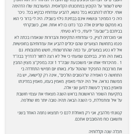
שיש לשמור על הקיבוץ במתכונתו הקלאסית. המעורבות שלו הדהימה
אותי. יכולתו להתבטא בכל נושא, להביע עמדותיו כבקיא בכל. ניכר
היה כי הסמינר ונושאיו אינם בבחינת גילוי בשבילו. היה לי ברור כי הוא
בא ממקום שדיונים אלה כבר נדונו בו לא אחת. ואכן, כשבקרתי
בביתכם ב"שבעה" ידעתי, כי לא טעיתי.
אני מוכרחה לציין, כי עמדותיו התקיפות והברורות שנאמרו בכתה לא
פגמו בתחושת הצוערים שהם יכולים להביע את עמדותיהם בחופשיות.
איל לא נטע בצוערים, עד כמה שהתרשמתי, חשש מתגובותיו. גם
בזאת היה חריג. בביתכם שמעתי כי איל לא רצה לחזור להדריך בבה"ד
1 . מהיכרותי אותו אני משוכנעת שבה"ד 1 זכה במפק"צ מצוין המבין
את מורכבות התפקיד שהוטל עליו. באותו יום חמישי התחדדה בי
התחושה כי האמירה ש"הטובים הולכים", אינה רק קלישאה, יש בה
ממשות נוראה. איל היה יהודי מאמין. מאמין בעמו, מאמין במדינתו
ומאמין בצורך לעשות למען שני אלה.
בתקיעות השופר הראשונות בראש השנה מצאתי את עצמי חושבת
על איל ומתפללת, כי השנה הבאה תהיה טובה יותר מזו שחלפה.
קטונתי מלהבין, אני רק מאחלת לכם כי תמצאו נחמה האחד בשני
ותשאבו כוח מהסובבים אתכם.
תכלה שנה וקללותיה