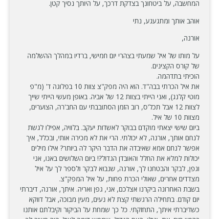
המחשבה, על ביטחונך בצדקת דרכך, על היותך נסיך קטן.
אוהב אותך ומתגעגע, נתי
אורנה,
על מותו של איל שמעתי בצהרי יום חמישי, ברדיו במהלך ההשלמה
של קורס הקצינים.
הוכיתי בתדהמה.
את איל הכרתי בבה"ד. הוא היה מפק"צ צוות 10 בפלוגה ד' (מ"פ
מוטי קלנג), ואני הייתי בצוות 12 של אביה. באופן מעשי הייתי שייך
לצוות 12 אבל תכל'ס, רוב הזמן הסתובבתי עם החב'רה, הצוערים,
מצוות 10 של איל.
ביום שישי יצאתי מוקדם בבוקר לאשדות יעקב. בלוויה, אפילו לגשת
לנחם אותך, אורנה, לא יכולתי. הרי את לא מכירה אותי, ובכלל, איך
אפשר לנחם אמא שאיבדה את הדבר היקר לה ביותר? אילו מילים
יכולות למלא את החלל והאובדן הגדול?! ביום השלושים באנו, אני
וגפן, לבקר והבטחנו לך, אורנה, שנבוא לבקר ולספר לך על איל
מצדדים אחרים, שאולי הכרת פחות, על איל המפק"צ.
בשבת האחרונה ביקרנו אצלכם, אני, גפן ואריה. איתך, אורנה, דיברתי
יום קודם. בתחילה הרגשתי קצת לא נעים, מעין מבוכה, אבל דווקא
כשדיברתי איתך, התחזקתי. כל כך שמחת על הביקור וקיבלתם אותנו