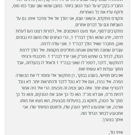
החבר'ה בקק"ש על הצד הטוב ביותר. כמובן שהוא שוב עובד כמו סוס,
ולוקח עליו את כל האחריות.
והקורס מתקדם, וכשאני שבוז, אני הולך אל איל ומדבר איתו. גם על
השביזות וגם על דברים אחרים.
מתקרבים לסוף, ועוד מעט השיבוצים. איל, למרות רצונו העז לעלות
לרמה, יודע שהוא הולך לבה"ד 1, הרי הציונים שלו משם היו גבוהים.
ואכן, מתברר שאיל הולך לבה"ד 1. ואני עולה לרמה.
עוברים שמונה חודשים ואנחנו מחליפים מקומות. איל הולך לרמת
הגולן, לגדוד בו שימש מט"ק ואני יורד לבה"ד 1. תיכננתי ורציתי
להתקשר, לדבר, לספר לו שאני בבה"ד 1 ולאחל לו בהצלחה, אבל
מתוך עצלות לא עשיתי זאת.
ואז ביום חמישי, בשבע בבוקר, רן מתקשר אלי ומוסר לי את הבשורה
המרה. איל נהרג, ועם איל לא נוכל לדבר ולהתראות יותר. לא נוכל
להטריף אותו יותר. איזה כאב וכמה זה מכעיס. הרי איל היה אמור
להיות מ"פ, אם לא מג"ד. הוא כל-כך אהב את הטנקים, והוא כל כך
סמך על הטנק, ודווקא בו, בפעילות מבצעית, הוא מצא את מותו.
אורנה, אני אתגעגע לחיוך הענק שלו, ולחוטם המיוחד שלו. אני
אתגעגע לבחור הגדול הזה.
איתך בצערך.
איתי גול,