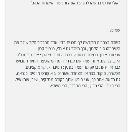
"אולי עזרתי במשהו למנוע תאונה ומנעתי האשמת הנהג".
שמעוני,
בשבת בצהרים הוקדשה לך תכנית רדיו. אחד מחבריך הקדיש לך את
השיר “הנסיך הקטן", וכך תיזכר גם אצלי, כנסיך קטן.
אני זוכר אותך בטירונות מופיע ברחבה ומיד מצטרף אלינו, לחבר'ה
הקיבוצניקים. אתה עומד שם עם הלדרמן המשופצר והחיוך המבויש.
כבר אז, ידעת בדיוק מה עומד בפניך: חטיבה 7, קורס קצינים,
הכשרה, פיקוד. כבר אז, הצהרת שאח"כ יבוא קורס מ"פים וכנראה,
גם הלאה. אחר כך, אני פוגש אותך בקורס מט"קים, ושוב, אותו איל.
הכי רציני, הכי חרוץ, הכי מתנדב, הכי משקיע.