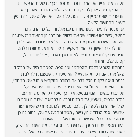
מעודד את החיים על המתים וכבר מנוסה בכך". בשעות הראשונות
של הבוקר ניסה אורן לבדוק מתי תהיה הלוויה והבנתי, שעדיין לא
הודיעו לך, שאת עדיין אינך יודעת על האסון, על איל שאיננו. זה הוסיף
לעצב ולתחושה הקשה.
אני מנסה לחפש רגעים מיוחדים עם איל, והיו כל כך הרבה. כך
למשל, כשקראו אחיותיו של איל בלוויה את דבריהן המאוד מרגשים, זה
היה מעין השלמה מצידן את החצי השני של איל עבורנו, והוא כל כך
דומה לחצי הראשון. כל הזמן משקיע, חושב, אחראי, מתווכח בלהט,
מרים את קולו וקצת מתנצל לאחר מכן. מעורב, אבל יותר מכל,
קסום, עלם חמודות.
בתחילת השבוע הלכתי להסתפר ופרוספר, הספר הותיק של הבה"ד
שאל אותי, אם הכרתי את איל? הוא סיפר לי, שבשבת הלך לבית
כנסת וניסה לקנות חלק בקריאת התורה ולהקדיש אותו לאיל. תמהתי,
מהיכן הוא מכיר אותו? ואז הוא סיפר לי על שיחותיו עם איל ועל
מעורבותו בשיפור הנוי בבסיס. איל, כך סיפר לי, היה משוחח עם
רס"ר הבסיס, טאיטו, על הורדים והבטיח להביא לו שתילים נוספים.
יש לי עוד הרבה לספר לך, לכם. מבטיח לכתוב אחרי שאשחזר עוד
אירועים. סגל הגדוד שחי, נשם , הכיר ומתגעגע לאיל, יכתוב גם כן
וינסה לשמר ככל האפשר מדמותו של בנך שאיננו.
בעוד מספר ימים נצטרך ללבוש בגדי חג ולקבל את השנה החדשה,
לאחל שנה טובה איש לרעהו. תהיה זו שנה ראשונה בלי איל, שנה