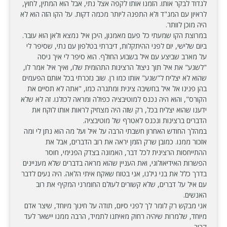
לגדוד לבקר אותו. הזמנו אותו לקפה אצל נתי, אבל הוא המתין, לחוץ,
לראיון עם המג"ד ולא התפנה ליותר מכמה דקות. על הקו הזה הוא לא
היה מוכן לוותר.
במרוצת הקו שמעתי כל פעם מאמנון, היכן איל נמצא ולאן הוא עובר.
ביום שלישי, יום לפני ההיתקלות, דיברתי בטלפון עם נתי, שסיפר לי
על מארב שביצע עם איל בשבוע החולף. הוא סיפר לי איך ניסה
"לשגע" את איל תוך ניצול הרצינות התהומית שלו, ואיך איל אמר לו,
שהוא לא יצליח ל"שגע" אותו כמו רן. שוב נזכרתי בכל אותם הפעמים
בהן פנינו אל איל בחשיבה צינית ומתגרה כמו, "אתה לא תסיים את
הקורס", והוא היה נכנס למוטיבציה כפולה ומראה לכולנו. זה לא שלא
ידענו שהוא יצליח בכל, רק שזה היה מצחיק לראות אותו לוקח את
הדברים ברצינות ונכנס לאטרף של מוטיבציה.
במהלך החודש האחרון חשבתי הרבה על איל ועל מה הוא נתן לי ומה
אזכור ממנו. כמובן שרק הזמן יראה את רוב הדברים, אבל את
ההתייחסות הרצינית לכל דבר, האמונה בצדק הפנימי, חוסר
הפשרות האידיאולוגי, ואת העניין שהוא מראה בדברים שלא מעניינים
בדרך כלל את בני גילנו, אני בטוח שאקח איתי הלאה. היה נעים לדבר
עם איל על דברים, שלא קשורים לעולם החומרני המקיף את רוב
האנשים.
אני מבקש רק לומר לך לפני סיום, תודה על חינוך מיוחד, שיצר אדם
מיוחד, שלמרות שיהיה רחוק מאיתנו לתמיד, הרבה ממנו יישאר לעד
קרוב.