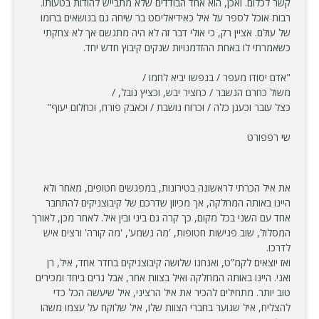
קשר לכלום. ואכן, הוא אחד הבודדים שלא מתבייש להודות בטעותו.
רבות אוכל לספר על איל כאידיאליסט בר שיחה גם בנושאים ברומו
של עולם. אציין רק, כי אולי דבר זה לא היה מתגשם אך לא צחקתי
כשאמרתי לו באחת ההזדמנויות שנקים קיבוץ חדש יחד.
"אדם יסודו מעפר / בנפשו יביא לחמו /
משול כחרם הנשבר / כחציר יבש, וכציץ נובל, /
כצל עובר וכענן כלה / וכרוח נושבת / וכאבק פורח, וכחלום יעוף"
שי רפפורט
את איל הכרתי לראשונה בטירונות, במפגשים חטופים, מאחר ולא
היינו באותה המחלקה, אך מכיוון שדרכם של קיבוצניקים להתחבר
אחד עם השני בכל מקום, כך קרה גם ביני ובין איל. לאחר מכן, לאורך
המסלול, שוב פגישות חטופות, 'מה נשמע', 'מה קורה' ורצים איש
לדרכו.
ואז יוצאים לקמ”ט, ואנחנו שלושה קיבוצניקים בחדר אחד, איל, רן
ואני. היינו באותה המחלקה ואיל בצוות אחר, אבל גרים ביחד ומכירים
טוב יותר. מתחילים להכיר את איל הרציני, איל שיעשה הכל כדי
להצליח, איל שגוער בחברי הצוות שלו, איל שלוקח על עצמו משהו