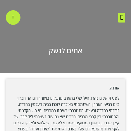
הסיפור של בית איל
סיור בציר ארזי הלבנון
אחים לנשק
אורנה,
לפני 4 שנים נהרג חייל שלי במארב מחבלים באזור דרום הר חברון.
ביום רביעי האחרון השתתפתי באזכרה לזכרו בבית העלמין בחדרה.
נולדתי בחדרה ובעצם, התגוררתי בעיר זו במרבית ימי חיי. הקדמתי
והסתובבתי בין קברי מכרים וחברים שאינם עוד. נעצרתי ליד קברו של
קצין שנהרג באסון המסוקים ואמרתי לעצמי, שהלוואי ולא יקרה כלום
לאף אחד מהמפקדים שלי. בערב ראיתי את "שיחת ועידה" בערוץ