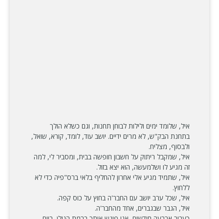
איל, שלומד ימים ולילות לבוחן תחנות, וגם כשלא הולך
בתחנת הבק"ש, לא מרים ידיים. יושב עוד, לומד, קורא, שואל,
ולבסוף, מצליח.
איל, שמקבל ריתוק על חשבון חופשה בבית, ומסביר לי, למה
זה מגיע לו ושלמעשה, הוא יצא בזול.
איל, שתמיד מגיע אלי אחרון להחליף בלאי ברס"פיה כדי לא
ללחוץ.
איל, שכל ערב יושב עם החבר'ה בחוץ על כוס קפה.
איל, הגבר שבגברים, אחד מהחבר'ה.
כעבור ארבעה חודשים, אני פוגש אותך ברמת הגולן, ביום