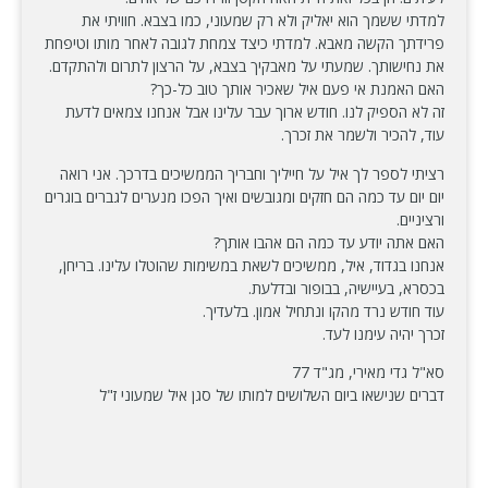
למדתי ששמך הוא יאליק ולא רק שמעוני, כמו בצבא. חוויתי את
פרידתך הקשה מאבא. למדתי כיצד צמחת לגובה לאחר מותו וטיפחת
את נחישותך. שמעתי על מאבקיך בצבא, על הרצון לתרום ולהתקדם.
האם האמנת אי פעם איל שאכיר אותך טוב כל-כך?
זה לא הספיק לנו. חודש ארוך עבר עלינו אבל אנחנו צמאים לדעת
עוד, להכיר ולשמר את זכרך.
רציתי לספר לך איל על חייליך וחבריך הממשיכים בדרכך. אני רואה
יום יום עד כמה הם חזקים ומגובשים ואיך הפכו מנערים לגברים בוגרים
ורציניים.
האם אתה יודע עד כמה הם אהבו אותך?
אנחנו בגדוד, איל, ממשיכים לשאת במשימות שהוטלו עלינו. בריחן,
בכסרא, בעיישיה, בבופור ובדלעת.
עוד חודש נרד מהקו ונתחיל אמון. בלעדיך.
זכרך יהיה עימנו לעד.
סא"ל גדי מאירי, מג"ד 77
דברים שנישאו ביום השלושים למותו של סגן איל שמעוני ז"ל