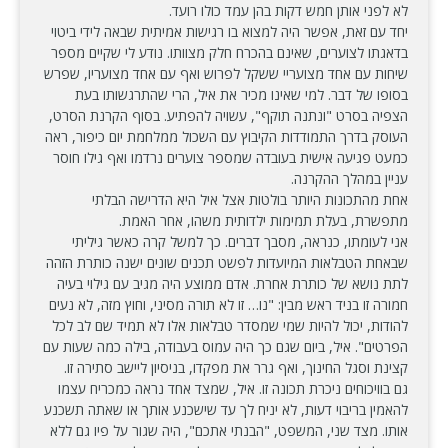
לא לפני אותן חמש דקות בהן עמד כולו רועד.
יחד עם זאת, אפשר היה למצוא בו רגישות אמיתית שבאה לידי ביטוי
בדאגתו לצוערים, שאינם בהכרח חלק מצוותו. נודע לי שקיים מספר
שיחות עם אחד מצועריי ששקל לפרוש ואף עם אחד מצועריו, שפרש
בסופו של דבר. למי שאינו מכיר את איל, הרי שהתרגשותו בעת
הצפיה בסרט "ונתנה תוקף", עשויה להפתיע. בסוף הקרנת הסרט,
העוסק בדרך התמודדות הקיבוץ עם השכול ממלחמת יום כיפור, ראה
כמעט פגיעה אישית בעובדה שמספר צוערים נרדמו ואף גילו חוסר
עניין במהלך ההקרנה.
אחת מהתכונות היותר בולטות אצל איל היא הדרישה הבלתי
מתפשרת, בעלת תמימות ילדותית משהו, אחר האמת.
אני לעומתו, כנראה, מסבך דברים. כך למשל קרה כאשר גיליתי
שבאחת הטבלאות המיועדות לפשט תכנים שונים ישנה כותרת הזהה
לתת נושא של כותרת אחרת. אדם ממוצע היה מגיב עם גילוי בעיה
חמורה זו בניד ראש מבין: "נו… זו לא תורה מסיני, וחוץ מזה, לא נעים
להודות, יכול להיות שמי שמסדר טבלאות אלו לא תמיד שם לב לכל
הפרטים". איל, ביום שגם כך היה עמוס בעבודה, בילה כמה שעות עם
קצינת וסגל החינוך, ואף גרר את מפקדו, בניסיון ליישב סתירה זו.
גם בוויכוחים ניכרת תכונה זו. איל, שמצד אחד נראה כמכריח עצמו
להאמין בריבוי דעות, לא יניח לך עד שישכנע אותך או שאתה תשכנע
אותו. מצד שני, המשפט, "הבנתי אתכם", היה שגור על פיו גם ללא