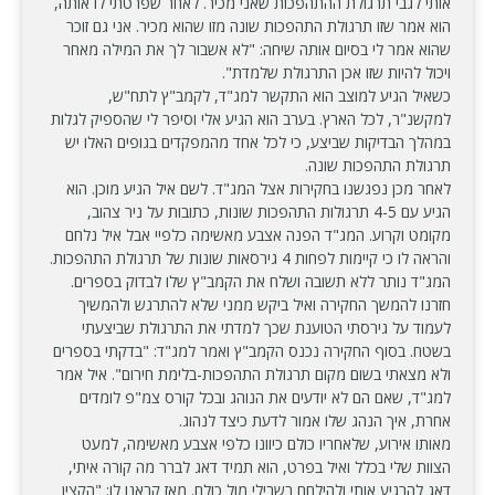
אותי לגבי תרגולת ההתהפכות שאני מכיר. לאחר שפרטתי לו אותה,
הוא אמר שזו תרגולת התהפכות שונה מזו שהוא מכיר. אני גם זוכר
שהוא אמר לי בסיום אותה שיחה: "לא אשבור לך את המילה מאחר
ויכול להיות שזו אכן התרגולת שלמדת".
כשאיל הגיע למוצב הוא התקשר למג"ד, לקמב"ץ לתח"ש,
למקשנ"ר, לכל הארץ. בערב הוא הגיע אלי וסיפר לי שהספיק לגלות
במהלך הבדיקות שביצע, כי לכל אחד מהמפקדים בגופים האלו יש
תרגולת התהפכות שונה.
לאחר מכן נפגשנו בחקירות אצל המג"ד. לשם איל הגיע מוכן. הוא
הגיע עם 4-5 תרגולות התהפכות שונות, כתובות על ניר צהוב,
מקומט וקרוע. המג"ד הפנה אצבע מאשימה כלפיי אבל איל נלחם
והראה לו כי קיימות לפחות 4 גירסאות שונות של תרגולת התהפכות.
המג"ד נותר ללא תשובה ושלח את הקמב"ץ שלו לבדוק בספרים.
חזרנו להמשך החקירה ואיל ביקש ממני שלא להתרגש ולהמשיך
לעמוד על גירסתי הטוענת שכך למדתי את התרגולת שביצעתי
בשטח. בסוף החקירה נכנס הקמב"ץ ואמר למג"ד: "בדקתי בספרים
ולא מצאתי בשום מקום תרגולת התהפכות-בלימת חירום". איל אמר
למג"ד, שאם הם לא יודעים את הנוהג ובכל קורס צמ"פ לומדים
אחרת, איך הנהג שלו אמור לדעת כיצד לנהוג.
מאותו אירוע, שלאחריו כולם כיוונו כלפי אצבע מאשימה, למעט
הצוות שלי בכלל ואיל בפרט, הוא תמיד דאג לברר מה קורה איתי,
דאג להרגיע אותי ולהילחם בשבילי מול כולם. מאז קראנו לו: "הקצין