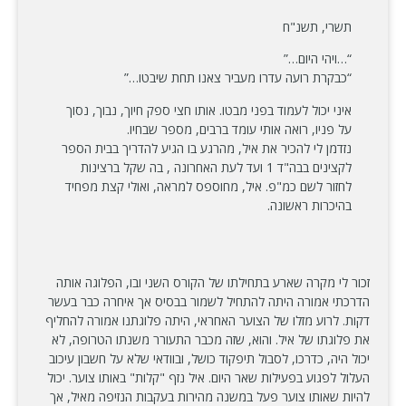
תשרי, תשנ"ח
“…ויהי היום…”
“כבקרת רועה עדרו מעביר צאנו תחת שיבטו…”
איני יכול לעמוד בפני מבטו. אותו חצי ספק חיוך, נבוך, נסוך
על פניו, רואה אותי עומד ברבים, מספר שבחיו.
נזדמן לי להכיר את איל, מהרגע בו הגיע להדריך בבית הספר
לקצינים בבה"ד 1 ועד לעת האחרונה , בה שקל ברצינות
לחזור לשם כמ"פ. איל, מחוספס למראה, ואולי קצת מפחיד
בהיכרות ראשונה.
זכור לי מקרה שארע בתחילתו של הקורס השני ובו, הפלוגה אותה
הדרכתי אמורה היתה להתחיל לשמור בבסיס אך איחרה כבר בעשר
דקות. לרוע מזלו של הצוער האחראי, היתה פלוגתנו אמורה להחליף
את פלוגתו של איל. והוא, שזה מכבר התעורר משנתו הטרופה, לא
יכול היה, כדרכו, לסבול תיפקוד כושל, ובוודאי שלא על חשבון עיכוב
העלול לפגוע בפעילות שאר היום. איל נזף "קלות" באותו צוער. יכול
להיות שאותו צוער פעל במשנה מהירות בעקבות הנזיפה מאיל, אך