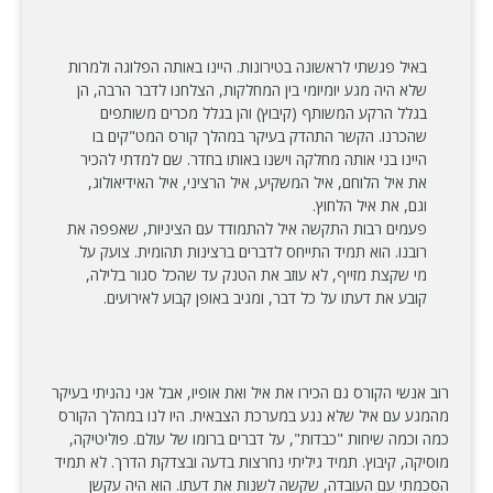
באיל פגשתי לראשונה בטירונות. היינו באותה הפלוגה ולמרות
שלא היה מגע יומיומי בין המחלקות, הצלחנו לדבר הרבה, הן
בגלל הרקע המשותף (קיבוץ) והן בגלל מכרים משותפים
שהכרנו. הקשר התהדק בעיקר במהלך קורס המט"קים בו
היינו בני אותה מחלקה וישנו באותו בחדר. שם למדתי להכיר
את איל הלוחם, איל המשקיע, איל הרציני, איל האידיאולוג,
וגם, את איל הלחוץ.
פעמים רבות התקשה איל להתמודד עם הציניות, שאפפה את
רובנו. הוא תמיד התייחס לדברים ברצינות תהומית. צועק על
מי שקצת מזייף, לא עוזב את הטנק עד שהכל סגור בלילה,
קובע את דעתו על כל דבר, ומגיב באופן קבוע לאירועים.
רוב אנשי הקורס גם הכירו את איל ואת אופיו, אבל אני נהניתי בעיקר
מהמגע עם איל שלא נגע במערכת הצבאית. היו לנו במהלך הקורס
כמה וכמה שיחות "כבדות", על דברים ברומו של עולם. פוליטיקה,
מוסיקה, קיבוץ. תמיד גיליתי נחרצות בדעה ובצדקת הדרך. לא תמיד
הסכמתי עם העובדה, שקשה לשנות את דעתו. הוא היה עקשן