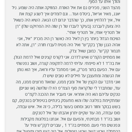
והולך איתו עד הסוף.
מהצד השני, מכירים גם את איל האזרח. המוזיקה אותה היה שומע. ניל
יאנג, מאיר אריאל, ביטלס ועוד… וגם לומדים איך לשגע קצת את
איל, איך להלחיץ אותו, כך שהדבר יגרום לנו הנאה. השיא היה כשאיל
היה צועק לעברנו: (בעיקר לעברו של רן שזה היה הפרויקט שלו) "רן
אל תטריף אותי, אל תטריף אותי".
הוויכוח הגדול ביותר בין רן לאיל היה כאשר רן היה מכריז: "איל, אני
אהיה הגנן שלך בקק"ש" ואיל היה מטיח לעברו חזרה: "רן, אתה לא
תגמור קק"ש". כמובן שאיל צדק.
ואז מסתיים הקמ"ט ואיש לדרכו. אני לקורס קצינים ואיל לרמת הגולן.
את בה"ד 1 לא סיימתי. עליתי לרמה לתקופה קצרה, ושוב נפגשתי
עם איל. הפעם בתור מט"ק, ואני מסתכל עליו ורואה, איך הוא נותן
את הנשמה ומתעצבן על חיילים לא טובים שיש לו.
ואני מדבר עם הקצין של איל ומבין ממנו, שמאוד מרוצים ממנו, מה
עוד, שמתברר לי שלקראת סוף הצמ"פ היו לו שלושה (או שניים)
טנקים עליהם הוא היה אחראי. אני מעביר את ההכנה לקמ"ט
שמתקיימת בפלוגה שלו והוא מתעסק בינתיים בטיפולים בטנקים, קם
בשש בבוקר וחוזר רטוב וסחוט בעשר בלילה, כי זה איל. איש עבודה,
סוס עבודה, מה עוד שקיים יתרון אהבתו של איל לטנקים.
ושוב בה"ד 1 מבחינתי, והפעם עם איל. אנחנו בפלוגות מקבילות
ונפגשים מדי פעם. מסתיים בה"ד 1 , עוברים לקק"ש ומיד על
ההתחלה שבוע קשה שבוע טיפולים. איל היה קצין תורן ותיפעל את