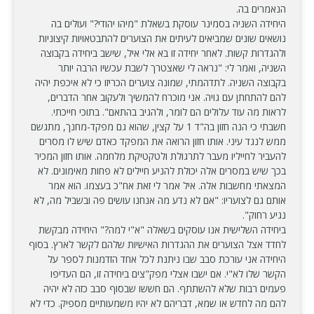
הנאמרים בה.
היחידה השניה בסמינר עוסקת בשאלת "מיהו יהודי?" ועולים בה
נושאים שונים שמביאים לעיתים את הצוערים להתבטאויות קיצוניות
ולהגדרות קשות. לאחר יחידה זו בא אלי איל, שישב ביחידה בקבוצה
השניה, ואמר לי: "נראה לי שאצטרך לשבת עכשיו הרבה יותר
בקבוצה השניה. לתדהמתי, שמונה צוערים הכריזו כי לא איכפת יהיה
להם להתחתן עם גויה. אני מוכרח להמשיך ולעקוב אחר הדברים,
לראות מה עוד עלולים הם לומר, ולהגיב בהתאם". בתוכי חייכתי.
חשבתי כי הנה חזון בה"ד 1 על קצין, שהוא גם מפקד-מחנך, מתגשם
ממש לנגד עיני. אותו חזון הרואה את המפקד כאדם שיש לו מסרים
להעביר לחייליו מעבר לתרגולת ולטקטיקת מלחמה. אותו חזון המכיר
בכך שיש במסרים אלה יכולת להניע חיילים לא פחות מאימונים. לא
המצאתי מחשבות אלה. איל אמר לי זאת אח"כ בעצמו. הוא אמר
אותם גם לצועריו: "אם לא נדע מה אנחנו עושים פה ובשביל מה, לא
נגיע רחוק".
ביחידה השלישית אנו עוסקים בשאלה "א"י למה?" היחידה מבקשת
לחדד אצל הצוערים את ההגדרות האישיות שלהם לקשר לארץ. בסוף
היחידה אני עורכת סבב שבו ניתנת לכל אחד הזדמנות לספר על
הקשר שלו לא"י. אם ישבו אצלי מפק"צים ביחידה זו, הם העדיפו
פעמים רבות שלא להשתתף. הם חששו שבסוף סבב כזה לא יהיה
להם מה לחדש או שמא, דבריהם לא יהיו משמעותיים מספיק. כדי לא