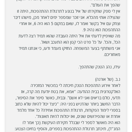
שהפך את העולם".
אין לי ספק שחקירתו של איל בנוגע לתרגולת ההתהפכות, היתה זו
שהצילה אותי מהכלא. אני זוכר שמספר ימים לאחר מכן, מישהו דיבר
וצחק עם איל בקשר ואמר לו, שאם במקום 5 הוא היה 6, אז אחרי
ההתהפכות הוא נהיה 9.
מה שאיפיין לדעתי את איל היתה העובדה שהוא תמיד רצה לדעת
הכל, והכל. על כל פרט הכי קטן הוא התעכב ושאל.
אני משתתף בצער המשפחה. החזיקו מעמד ודעו, כי אנחנו תמיד
מאחוריכם.
עידו, נהג הטנק שהתהפך.
נ.ב. (של אורנה)
לאחר אירוע התהפכות הטנק חיכתה לי במכשיר המזכירה
האלקטרונית בבית ההודעה: "אמא, את בטח יודעת מה קרה, אז
תדעי, כולם בריאים ואני לא אשם". ובבית, כאשר סיפר את הסיפור,
הדבר החשוב ביותר שהדגיש בפני היה: "כיצד יכול להיות שלא כתוב
בספרי לימוד הפקודות, תרגולת התהפכות אחידה? כל אחד מלמד
אחרת או שהפירושים שונים, ואז יכולות להיות תאונות".
הוא היה מאושר לספר לי שבגלל חקירתו העיקשת (כך אמר לו
המג"ד), תיכתב תרגולת ההתהפכות בספרים, והוסיף בחיוכו הצנוע: