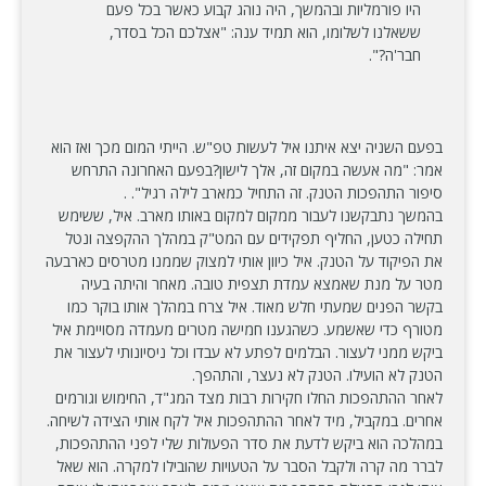
היו פורמליות ובהמשך, היה נוהג קבוע כאשר בכל פעם
ששאלנו לשלומו, הוא תמיד ענה: "אצלכם הכל בסדר,
חבר'ה?".
בפעם השניה יצא איתנו איל לעשות טפ"ש. הייתי המום מכך ואז הוא
אמר: "מה אעשה במקום זה, אלך לישון?בפעם האחרונה התרחש
סיפור התהפכות הטנק. זה התחיל כמארב לילה רגיל". .
בהמשך נתבקשנו לעבור ממקום למקום באותו מארב. איל, ששימש
תחילה כטען, החליף תפקידים עם המט"ק במהלך ההקפצה ונטל
את הפיקוד על הטנק. איל כיוון אותי למצוק שממנו מטרסים כארבעה
מטר על מנת שאמצא עמדת תצפית טובה. מאחר והיתה בעיה
בקשר הפנים שמעתי חלש מאוד. איל צרח במהלך אותו בוקר כמו
מטורף כדי שאשמע. כשהגענו חמישה מטרים מעמדה מסויימת איל
ביקש ממני לעצור. הבלמים לפתע לא עבדו וכל ניסיונותי לעצור את
הטנק לא הועילו. הטנק לא נעצר, והתהפך.
לאחר ההתהפכות החלו חקירות רבות מצד המג"ד, החימוש וגורמים
אחרים. במקביל, מיד לאחר ההתהפכות איל לקח אותי הצידה לשיחה.
במהלכה הוא ביקש לדעת את סדר הפעולות שלי לפני ההתהפכות,
לברר מה קרה ולקבל הסבר על הטעויות שהובילו למקרה. הוא שאל