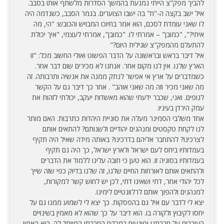
להביך מפק"צ הייתי נמנעת בהמשך הסדרות מלשתף אותו בסבב.
איל ישב בקצה ה-"ח" בה ישבו הצוערים. בגמר הסבב, כשנדמה היה
לו שאני עומדת לסכם, הוא אמר בחיוכו המבויש והכובש: "הי, מה
איתי?", "כמובן" – אמרתי לו. "כמובן", אמרתי לעצמי, "איך יכולת
להתעלם מהמפק"צ שגילית היום?"
איל דיבר בראש ובראשונה על הדבר הפשוט ואולי החשוב מכל: "זו
הארץ שלנו. אין לנו מקום אחר. אנחנו לא מכירים שום דבר אחר.
כשמדברים על ארץ אי אפשר לנתק ממנה את אנשיה ותרבותה. זה
מה שאני מכיר וזה מה שאני אוהב" . אחר כך דיבר גם על הקשר
לנופים. ואני, שכבר ידעתי שהוא מאשדות יעקב, יכולתי לזהות את
עמק הירדן בעיניו.
אחד משלבי הסמינר מעלה את סוגיית היהדות כתרבות. האם מותר
לנו לקחת טקסטים ומנהגים יהודיים ולשנותם? להתאים אותם
לצרכינו? להתחבר אליהם בדרכינו? באותה מידה שאיל היה תקיף
בעמדותיו ביחס לעם ישראל ולארץ ישראל, כך היה גם תקיף
בעמדותיו בסוגיה זו. הוא טען כי חובה עלינו ללמוד את הדברים
ולהתאים אותם לאורחות החיים שלנו, זה שלנו בדיוק כפי שזה שייך
לכל יהודי אחר, דתי ושאינו דתי, לכן יש לחוש קשר למקורות,
למנהגים ולהפוך אותם לרלוונטיים לימינו.
יצא לי לדבר עם איל גם בהפסקות. כך יצא לי לשמוע ממנו גם על
יחסו לקיבוץ ולקורה בו. הוא דיבר על כך שהוא לא מאמין בשינויים
העוברים על חברתנו ופוגעים במרקם החברתי המיוחד לה. הוא האמין