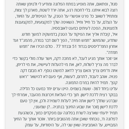
סגול, ופתאום, אתה מופיע בפתח הפלוגה ומודיע לי ולנוימן שאתה
רוצה לבוא איתנו. בלי לחכות רגע, אתה יורד לשטח, מארגן לך צוות,
ומתחיל לשאוב כל פרט אפשרי על הטנק, על הטיפולים, על הזיווד,
על הצלם, על כל חייל וחייל. השאיפה שלך למקצועיות, למקצוענות
ולמצוינות, הפכה לעיתים כמעט לאובססיה.
איל, קיבלת אליך את הפיקוד על הטנק בדמשקיה למשך חודש.
שתדע, שהמושג "חמש חמדה", הפך לשם דבר בגזרה, מהמג"ד ועד
אחרון החמ"ליסטים בגדוד 51 ובגדוד 77 . כולם הכירו את "חמש
חמדה".
אני זוכר אותך מגיע לעגל, לא מחכה דקה, וישר עולה מולי בקשר כדי
לברר מה צריך לשלוח, לאן, את מי להעלות לעיישיה, את מי לריחן,
איזה ח"חים צריך והאם צריך לדאוג למשהו נוסף. לא מבזבז דקה
פנויה. אוהב לעבוד, לתרום, לעשות, אף פעם לא להישאר "ראש
קטן". תמיד להיות במרכז התמונה.
עלינו ביחד ל36- שעות בשמיס. היינו ערים יחד כמעט כל הלילה.
בבוקר רצית ללכת לישון. תוך כדי העלאת זיכרונות מהעבר, אמרתי לך
שברגע שתלך לישון אתה חייב לעלות לשמירה ולכן, אין לך טעם
ללכת לישון (זוכר את שבוע החינוך בנתניה…?) שמעוני,
תמיד ידעתי שארצה לשרת בפלוגה עם מפקדים כמוך, וכשהגעת
לפלוגה ח', נוכחתי שאכן אתה מהטובים ביותר. אזכור אותך על החיוך
המבוייש, על האמביציה שאין שני לה, על היסודיות, על עומק