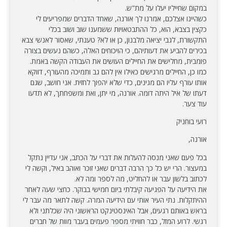
במקום שחייליו יעלו על מת"ש.
כשהיינו אצלכם, אמרנו לך אורנה, שאחד הדברים שמפריעים לי
כקצין בצבא, הוא, כל ההתבטאויות ששמענו שוב ושוב בכלי
התקשורת, לגבי יציאה מלבנון, כן או לא? טענתי, שאסור לאנשי צבא
בכירים להביע את דעותיהם, כי הויכוחים האלה, כשהם נעשים בצורה
פומבית, מחלישים את החיילים העושים את העבודה הקשה באמת.
כמו כן, החיילים מרגישים כאילו אין להם גב ותמיכה מהעורף, דווקא
אותו עורף עליו הם מגינים, כדי שלא יהפוך לחזית. אני חושב, שגם
דעתו של איל היתה דומה. אורנה, מי יתן, ואת ומשפחתך, לא תדעו
עוד צער.
רועי בוחניק
אורנה,
בכל פעם שאני מנסה להעלות את דברי על הכתב, אני עדיין נתקל
במעצור. הרי יש כל כך הרבה דברים שאני זוכר ואוהב באיל, וקשה לי
לכתוב בלשון עבר או להחליט, מה לספר ומה לא.
את הידיעה על הפגיעה קיבלתי ביום חמישי בבוקר. כחצי שעה לאחר
ההיתקלות. נתי העיר אותי עם הידיעה המרה. קשה לתאר מה עבר לי
בראש באותם רגעים, אבל האינסטינקט הראשוני היה שכלתני ולא
רגשי. לרוע המזל, כבר חוויתי מספר פעמים בעבר מוות של חברים