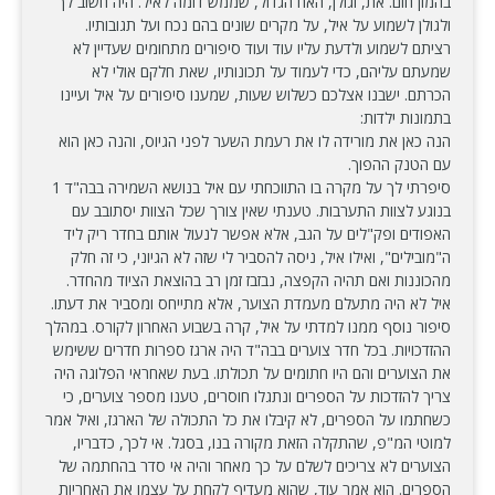
בהמון חום. את, וגולן, האח הגדול, שממש דומה לאיל. היה חשוב לך
ולגולן לשמוע על איל, על מקרים שונים בהם נכח ועל תגובותיו.
רציתם לשמוע ולדעת עליו עוד ועוד סיפורים מתחומים שעדיין לא
שמעתם עליהם, כדי לעמוד על תכונותיו, שאת חלקם אולי לא
הכרתם. ישבנו אצלכם כשלוש שעות, שמענו סיפורים על איל ועיינו
בתמונות ילדות:
הנה כאן את מורידה לו את רעמת השער לפני הגיוס, והנה כאן הוא
עם הטנק ההפוך.
סיפרתי לך על מקרה בו התווכחתי עם איל בנושא השמירה בבה"ד 1
בנוגע לצוות התערבות. טענתי שאין צורך שכל הצוות יסתובב עם
האפודים ופק"לים על הגב, אלא אפשר לנעול אותם בחדר ריק ליד
ה"מובילים", ואילו איל, ניסה להסביר לי שזה לא הגיוני, כי זה חלק
מהכוננות ואם תהיה הקפצה, נבזבז זמן רב בהוצאת הציוד מהחדר.
איל לא היה מתעלם מעמדת הצוער, אלא מתייחס ומסביר את דעתו.
סיפור נוסף ממנו למדתי על איל, קרה בשבוע האחרון לקורס. במהלך
ההזדכויות. בכל חדר צוערים בבה"ד היה ארגז ספרות חדרים ששימש
את הצוערים והם היו חתומים על תכולתו. בעת שאחראי הפלוגה היה
צריך להזדכות על הספרים ונתגלו חוסרים, טענו מספר צוערים, כי
כשחתמו על הספרים, לא קיבלו את כל התכולה של הארגז, ואיל אמר
למוטי המ"פ, שהתקלה הזאת מקורה בנו, בסגל. אי לכך, כדבריו,
הצוערים לא צריכים לשלם על כך מאחר והיה אי סדר בהחתמה של
הספרים. הוא אמר עוד, שהוא מעדיף לקחת על עצמו את האחריות