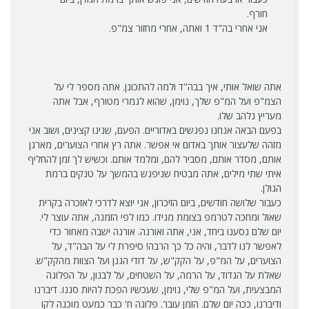
חורף.
אני אחרי בה"ד 1 ואתה, אחרי מחזור צמ"פ.
אתה שואל אותי, איך בבה"ד ולמה להתכונן. אתה מספר לי על
הצמ"פ ועל המ"פ שלך, נוימן, שהוא לגמרי מטורף, אבל אתה
מעריץ נלהב שלו.
בפעם הבאה אנחנו נפגשים באדוריים. הפעם, שנינו קצינים, ושוב אני
מזהה שלעצור אותך באדום אי אפשר. אתה רץ אחרי הצוערים, מארגן
אותם, מסדר אותם, מסביר להם, ומלמד אותם. וכשיש לך זמן להחליף
איתי שתי מילים, אתה מבטיח שניפגש בהמשך על טנקים ברמת
הגולן.
כעבור שלושה חודשים, ביום הזיכרון, אני יוצא לדרכי לאזכרה בקרית
שאול ומחכה לטרמפ בצומת מגידו. כמו לפי הזמנה, אתה עוצר לי.
יום שלם נסענו ביחד, אני, אתה ואורנה. אורנה ישבה מאחור כדי
לאפשר לנו לדבר, והיה כל כך הרבה! סיפרת לי על הבה"ד, על
הצוערים, על המ"פ, על הקק"ש, על דודי הגנן ועל הצוות מהקק"ש.
שאלת על הגדוד, על הרמה, על השטחים, על לבנון, על הפלוגה
המבצעית, ועל המ"פ שלי, נוימן, שעכשיו הפכת להיות סגנו. דיברנו
ודיברנו, ככה יום שלם. הזמן עובר. פלוגה ח' כבר כמעט מוכנה לקו