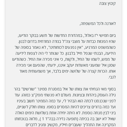
קיבוץ צובה
לאורנה ולכל המשפחה,
ביום חמישי י"ז באלול, במהדורת החדשות של תשע בבוקר הודיעו,
שהיו הפגזות כבדות על מוצבי צה"ל בגזרה המזרחית בדרום לבנון.
כשהמשפט המרגיע, "אין נפגעים לכוחותינו", לא נאמר בסופה של
הידיעה, הבנתי שנפל חייל בלבנון. כל שנותר לי היה לצפות לידיעה
של ממש, לשמו של החיל, ולקוות, כי איני מכירה את החיל. כשהודיעו
שסגן איל שמעוני מאשדות יעקב איננו, ידעתי, שהפעם אני מכירה
אותו. הכרות קצרה של שלושה ימים בלבד, אך משמעותית מאוד
לגבי.
בסוף מאי הנחיתי את צוותו של איל במסגרת סמינר "שורשים" בהר
גילה העוסק ביהדות ובציונות. מעולם לא פגשתי מפק"צ כמוהו. עוד
לפני שנכנסנו לכתה הוא הבהיר לי, עד כמה הסמינר חשוב בעיניו
ועד כמה ברורים צריכים להיות המסרים בסופו. צוותו חולק לשניים,
ביני לבין מנחה נוספת. לא היתה יחידה אחת בשלושת הימים האלה
שאיל לא ישב בה בכיתה (תופעה נדירה בבה"ד 1 ), מלווה בנוכחותו
המקרינה את התהליך שעוברים חייליו, מקשיב ומגיב לדברים